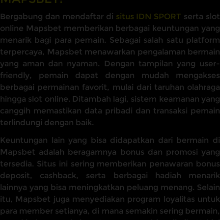
Bergabung dan mendaftar di
situs IDN SPORT
serta slot
online Mapsbet memberikan berbagai keuntungan yang
menarik bagi para pemain. Sebagai salah satu platform
terpercaya, Mapsbet menawarkan pengalaman bermain
yang aman dan nyaman. Dengan tampilan yang user-
friendly, pemain dapat dengan mudah mengakses
berbagai permainan favorit, mulai dari taruhan olahraga
hingga slot online. Ditambah lagi, sistem keamanan yang
canggih memastikan data pribadi dan transaksi pemain
terlindungi dengan baik.
Keuntungan lain yang bisa didapatkan dari bermain di
Mapsbet adalah beragamnya bonus dan promosi yang
tersedia. Situs ini sering memberikan penawaran bonus
deposit, cashback, serta berbagai hadiah menarik
lainnya yang bisa meningkatkan peluang menang. Selain
itu, Mapsbet juga menyediakan program loyalitas untuk
para member setianya, di mana semakin sering bermain,