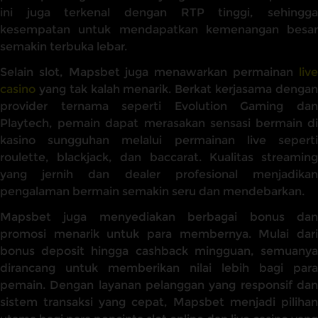
ini juga terkenal dengan RTP tinggi, sehingga
kesempatan untuk mendapatkan kemenangan besar
semakin terbuka lebar.
Selain slot, Mapsbet juga menawarkan permainan
live
casino
yang tak kalah menarik. Berkat kerjasama dengan
provider ternama seperti Evolution Gaming dan
Playtech, pemain dapat merasakan sensasi bermain di
kasino sungguhan melalui permainan live seperti
roulette, blackjack, dan baccarat. Kualitas streaming
yang jernih dan dealer profesional menjadikan
pengalaman bermain semakin seru dan mendebarkan.
Mapsbet juga menyediakan berbagai bonus dan
promosi menarik untuk para membernya. Mulai dari
bonus deposit hingga cashback mingguan, semuanya
dirancang untuk memberikan nilai lebih bagi para
pemain. Dengan layanan pelanggan yang responsif dan
sistem transaksi yang cepat, Mapsbet menjadi pilihan