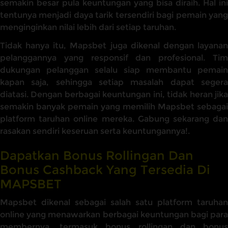
semakin besar pula keuntungan yang bisa diraih. Hal ini
tentunya menjadi daya tarik tersendiri bagi pemain yang
menginginkan nilai lebih dari setiap taruhan.
Tidak hanya itu, Mapsbet juga dikenal dengan layanan
pelanggannya yang responsif dan profesional. Tim
dukungan pelanggan selalu siap membantu pemain
kapan saja, sehingga setiap masalah dapat segera
diatasi. Dengan berbagai keuntungan ini, tidak heran jika
semakin banyak pemain yang memilih Mapsbet sebagai
platform taruhan online mereka. Gabung sekarang dan
rasakan sendiri keseruan serta keuntungannya!.
Dapatkan Bonus Rollingan Dan
Bonus Cashback Yang Tersedia Di
MAPSBET
Mapsbet dikenal sebagai salah satu platform taruhan
online yang menawarkan berbagai keuntungan bagi para
membernya, termasuk bonus rollingan dan bonus